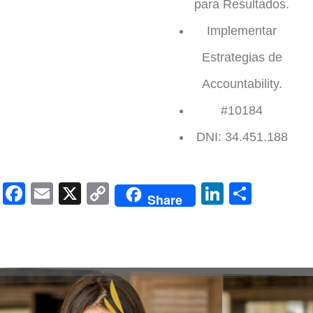
para Resultados.
Implementar
Estrategias de
Accountability.
#10184
DNI: 34.451.188
Facebook
Email
X
Copy
LinkedIn
Compa
Share
Link