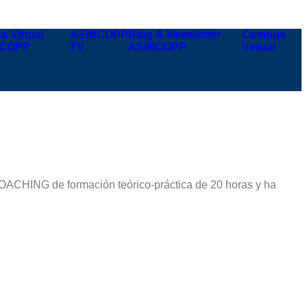
a Virtual
ASINCOPP
Blog & Newsletter
Campus
NCOPP
TV
ASINCOPP
Virtual
OCOACHING
de formación teórico-práctica de 20 horas y
ha