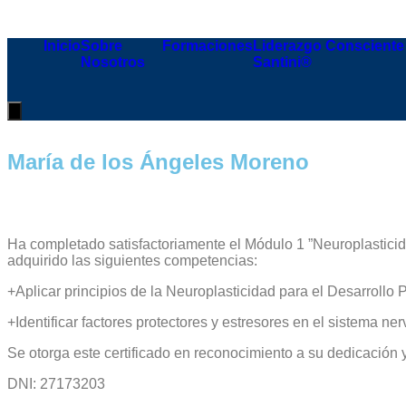
Inicio
Sobre
Formaciones
Liderazgo Consciente
Nosotros
Santini®
Menú
conmutador
hamburguesa
María de los Ángeles Moreno
Ha completado satisfactoriamente el
Módulo 1
”Neuroplastici
adquirido las siguientes competencias:
+Aplicar principios de la Neuroplasticidad para el Desarrollo 
+Identificar factores protectores y estresores en el sistema ner
Se otorga este certificado en reconocimiento a su dedicación 
DNI: 27173203