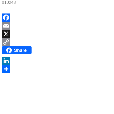
#10248
Facebook
Email
X
Share
Copy
Link
LinkedIn
Compartir