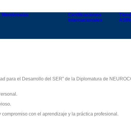
Membresías
Certificaciones
Tiend
Internacionales
ASI
dad para el Desarrollo del SER”
de la
Diplomatura de NEUR
Personal.
vioso.
y compromiso con el aprendizaje y la práctica profesional.