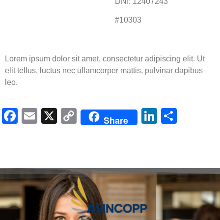
DNI: 12407243
#10303
Lorem ipsum dolor sit amet, consectetur adipiscing elit. Ut
elit tellus, luctus nec ullamcorper mattis, pulvinar dapibus
leo.
Facebook
Email
X
Copy
LinkedIn
Compa
Share
Link