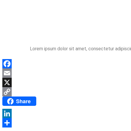
Lorem ipsum dolor sit amet, consectetur adipiscing 
Facebook
Email
X
Share
Copy
Link
LinkedIn