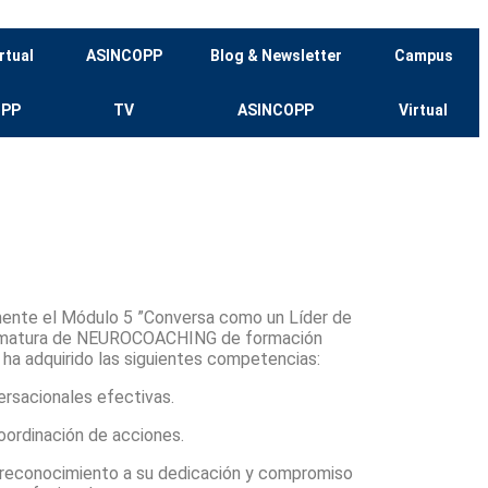
rtual
ASINCOPP
Blog & Newsletter
Campus
OPP
TV
ASINCOPP
Virtual
mente el
Módulo 5 ”Conversa como un Líder de
matura de NEUROCOACHING
de formación
 ha adquirido las siguientes competencias:
ersacionales efectivas.
oordinación de acciones.
 reconocimiento a su dedicación y compromiso