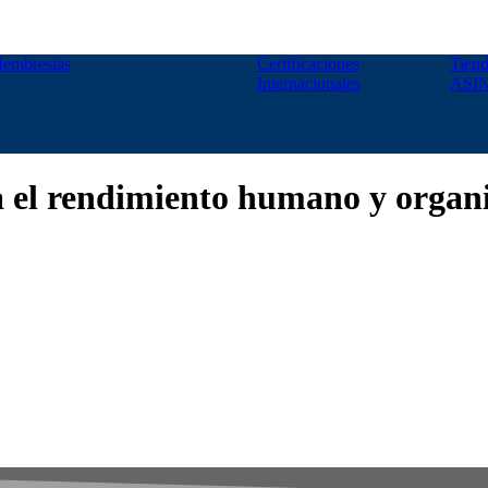
embresías
Certificaciones
Tiend
Internacionales
ASI
a el rendimiento humano y organ
rtir