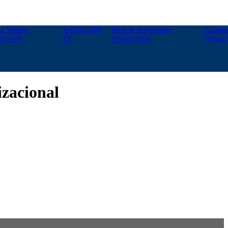
a Virtual
ASINCOPP
Blog & Newsletter
Campu
NCOPP
TV
ASINCOPP
Virtual
izacional