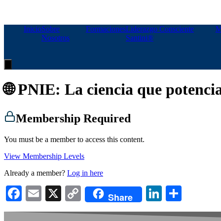
Inicio
Sobre
Formaciones
Liderazgo Consciente
M
Nosotros
Santini®
Menú
conmutador
hamburguesa
🌐 PNIE: La ciencia que potenci
Membership Required
You must be a member to access this content.
View Membership Levels
Already a member?
Log in here
Facebook
Email
X
Copy
LinkedIn
Compa
Share
Link